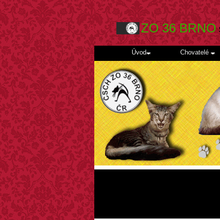
ZO 36 BRNO
Úvod
Chovatelé