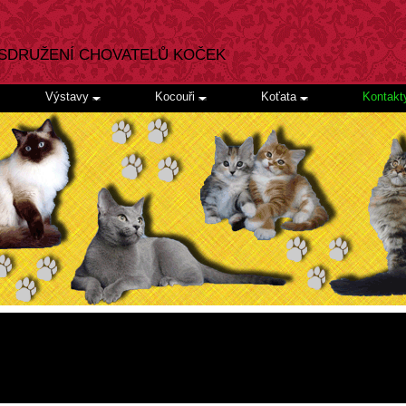
SDRUŽENÍ CHOVATELŮ KOČEK
Výstavy
Kocouři
Koťata
Kontak