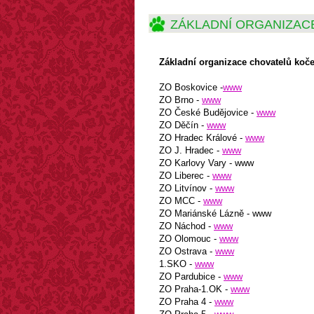
ZÁKLADNÍ ORGANIZAC
Základní organizace chovatelů koč
ZO Boskovice -
www
ZO Brno -
www
ZO České Budějovice -
www
ZO Děčín -
www
ZO Hradec Králové -
www
ZO J. Hradec -
www
ZO Karlovy Vary - www
ZO Liberec -
www
ZO Litvínov -
www
ZO MCC -
www
ZO Mariánské Lázně - www
ZO Náchod -
www
ZO Olomouc -
www
ZO Ostrava -
www
1.SKO -
www
ZO Pardubice -
www
ZO Praha-1.OK -
www
ZO Praha 4 -
www