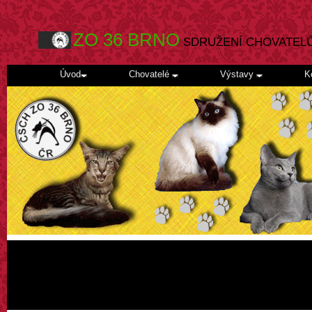
ZO 36 BRNO
SDRUŽENÍ CHOVATEL
Úvod
Chovatelé
Výstavy
K