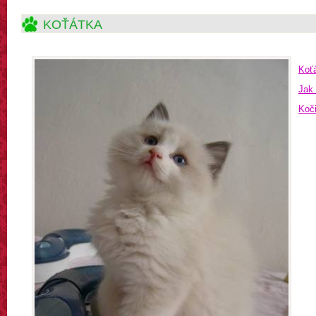
KOŤÁTKA
Koťá
Jak 
Koč