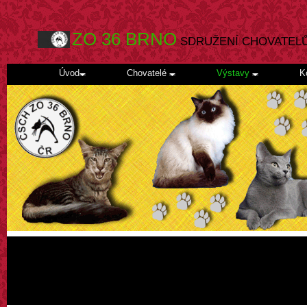
ZO 36 BRNO
SDRUŽENÍ CHOVATEL
Úvod
Chovatelé
Výstavy
K