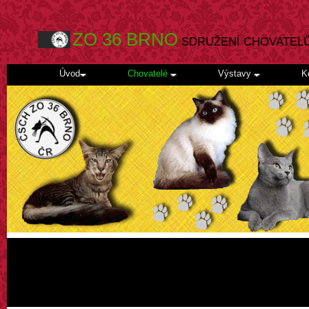
ZO 36 BRNO
SDRUŽENÍ CHOVATEL
Úvod
Chovatelé
Výstavy
K