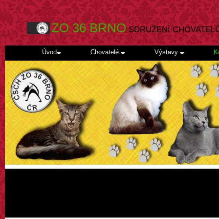
ZO 36 BRNO
SDRUŽENÍ CHOVATEL
Úvod
Chovatelé
Výstavy
K