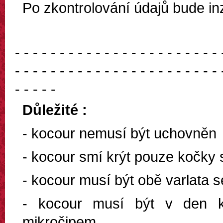
Po zkontrolování údajů bude in
- - - - - - - - - - - - - - - - - - - - - - - 
- - - - - - - - - - - - - - - - - - - - - - - 
- - - - -
Důležité :
- kocour nemusí být uchovněn
- kocour smí krýt pouze kočky
- kocour musí být obě varlata s
- kocour musí být v den kr
mikročipem.