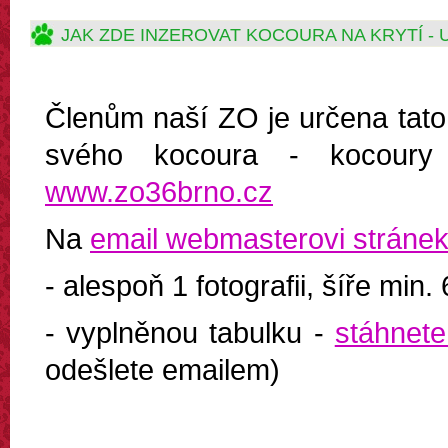
JAK ZDE INZEROVAT KOCOURA NA KRYTÍ -
Členům naší ZO je určena tat
svého kocoura - kocoury k
www.zo36brno.cz
Na
email webmasterovi stráne
- alespoň 1 fotografii, šíře min.
- vyplněnou tabulku -
stáhnete
odešlete emailem)