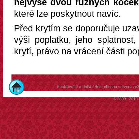
nejvýše dvou různých koček
které lze poskytnout navíc.
Před krytím se doporučuje uza
výši poplatku, jeho splatnost
krytí, právo na vrácení části p
Publikování a další šíření obsahu serveru z
© 2009 - 2010 Z